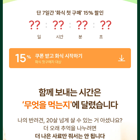
단 7일간 '화식 첫 구매' 15% 할인
??
??
??
??
:
:
:
일
시간
분
초