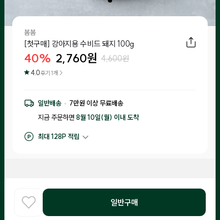
봄봄
[첫구매] 강아지용 수비드 돼지 100g
40
%
2,760
원
4,600
원
4.0
후기
1
개 >
일반배송
7
만원 이상 무료배송
지금 주문하면
8월 10일(월) 이내
도착
최대
128
P 적립
구매 적립
28
P
후기 작성 시 최대
128
P 적립
후기
1
일반구매
홈
COOK
카테고리
로그인
찾아보기