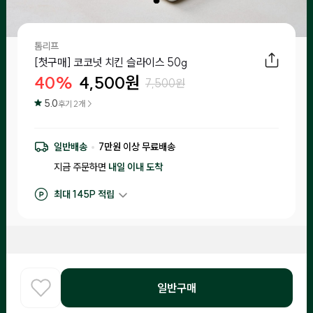
톰리프
[첫구매] 코코넛 치킨 슬라이스 50g
40
%
4,500
원
7,500
원
5.0
후기
2
개 >
일반배송
7
만원 이상 무료배송
지금 주문하면
내일 이내
도착
최대
145
P 적립
구매 적립
45
P
후기 작성 시 최대
145
P 적립
후기
2
일반구매
홈
COOK
카테고리
로그인
찾아보기