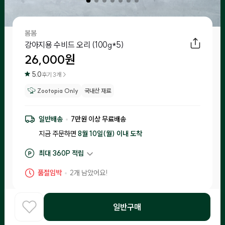
봄봄
강아지용 수비드 오리 (100g*5)
26,000
원
5.0
후기
3
개 >
Zootopia Only
국내산 재료
일반배송
7
만원 이상 무료배송
지금 주문하면
8월 10일(월) 이내
도착
최대
360
P 적립
구매 적립
260
P
품절임박
2
개 남았어요!
후기 작성 시 최대
360
P 적립
일반구매
주토피아프레시 소비 보장제
홈
COOK
카테고리
로그인
찾아보기
•
입고일 기준 1일-15일 이내 제조된 제품만 입고돼요.