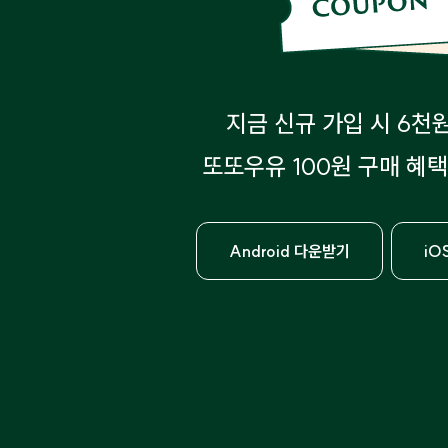
지금 신규 가입 시 6천
또또우유 100원 구매 혜택
Android 다운받기
iO