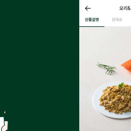
오리&
오리&
오리&병아리콩 140g
상품설명
원재료