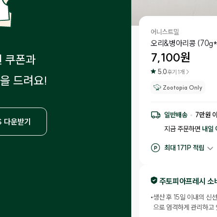
어니스트밀
오리&병아리콩 (70g*
7,100
원
원 쿠폰과
5.0
후기
1
개 >
을 드려요!
Zootopia Only
일반배송
7
만원 
S 다운받기
지금 주문하면
내일 
최대
171
P 적립
구매 적립
71
P
후기 작성 시 최대
17
주토피아프레시 소
•
생산 후 15일 이내의 
으로 엄격하게 관리하고 