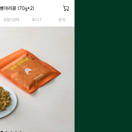
병아리콩 140g
병아리콩 (70g*2)
오리&병아리콩 140g
성분/급여
후기 1
문의