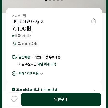
어니스트밀
케어 화식 원 (70g*2)
7,100
원
5.0
후기
1
개 >
Zootopia Only
일반배송
7
만원 이상 무료배송
지금 주문하면
내일 이내
도착
최대
171
P 적립
구매 적립
71
P
후기 작성 시 최대
171
P 적립
주토피아프레시 소비 보장제
•
생산 후 15일 이내의 신선한 제품만 엄선하여 입고되며, 콜드체인
일반구매
으로 엄격하게 관리하고 있어요.
홈
COOK
카테고리
로그인
찾아보기