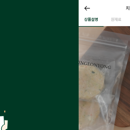
치
치
치킨테린
상품설명
원재료