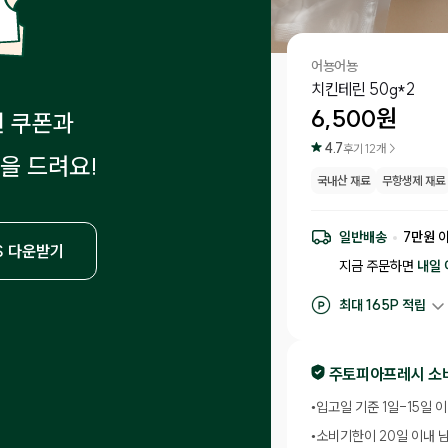
어뇽어뇽
치킨테린 50g*2
6,500
원
원 쿠폰과
4.7
후기
12
개 >
을 드려요!
국내산 재료
무항생제 재료
일반배송
7
만원 
S 다운받기
지금 주문하면
내일 
최대
165
P 적립
구매 적립
65
P
후기 작성 시 최대
1
주토피아프레시 소
•
입고일 기준 1일-15일 
•
소비기한이 20일 이내 