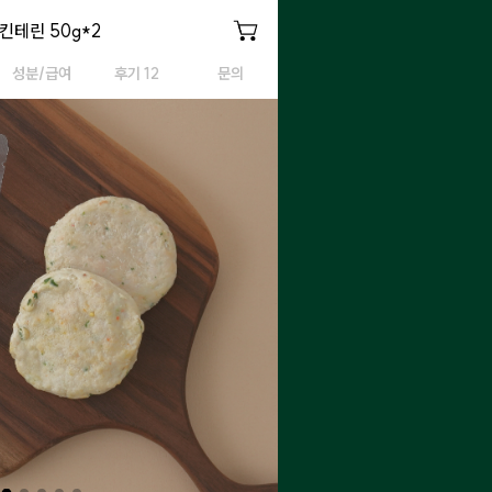
킨테린
킨테린 50g*2
치킨테린
성분/급여
후기 12
문의