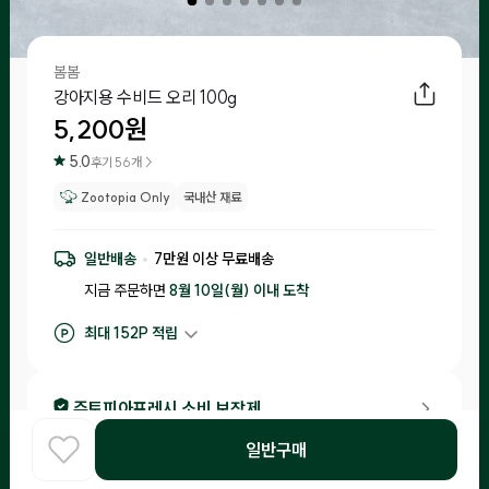
봄봄
강아지용 수비드 오리 100g
5,200
원
5.0
후기
56
개 >
Zootopia Only
국내산 재료
일반배송
7
만원 이상 무료배송
지금 주문하면
8월 10일(월) 이내
도착
최대
152
P 적립
구매 적립
52
P
후기 작성 시 최대
152
P 적립
주토피아프레시 소비 보장제
•
입고일 기준 1일-15일 이내 제조된 제품만 입고돼요.
일반구매
홈
COOK
카테고리
로그인
찾아보기
•
소비기한이 20일 이내 남은 제품은 체험을 신청한 고객님들께 랜