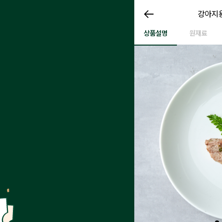
강아지용
강아지용
강아지용 수비드 돼지 100g
상품설명
원재료