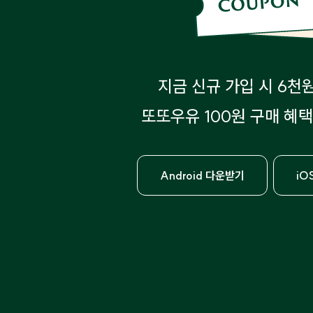
지금 신규 가입 시 6천
또또우유 100원 구매 혜택
Android 다운받기
iO