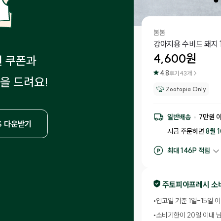
봄봄
강아지용 수비드 돼지 1
4,600
원
원 쿠폰과
4.8
후기
43
개 >
을 드려요!
Zootopia Only
일반배송
7
만원 
S 다운받기
지금 주문하면
8월 
최대
146
P 적립
구매 적립
46
P
후기 작성 시 최대
1
주토피아프레시 소
•
입고일 기준 1일-15일 
•
소비기한이 20일 이내 