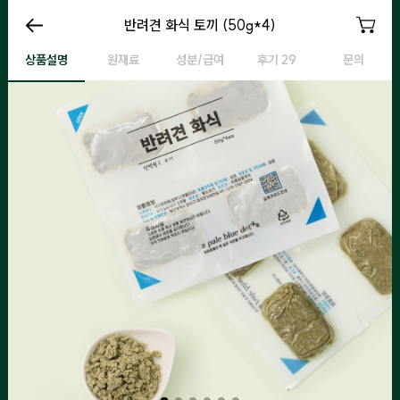
반려견 화식 토끼
반려견 화식 토끼 (50g*4)
반려견 화식 토끼
반
상품설명
원재료
성분/급여
후기 29
문의