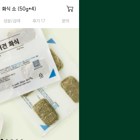
 화식 (소)
화식 소 (50g*4)
반려견 화식 (소)
성분/급여
후기 17
문의