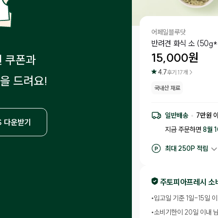
어페일블루닷
반려견 화식 소 (50g*
15,000
원
원 쿠폰과
4.7
후기
17
개 >
을 드려요!
국내산 재료
일반배송
7
만원 
S 다운받기
지금 주문하면
8월 
최대
250
P 적립
구매 적립
150
P
후기 작성 시 최대
2
주토피아프레시 소
•
입고일 기준 1일-15일 
•
소비기한이 20일 이내 