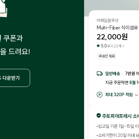
어페일블루닷
Multi-Fiber 식이섬유 
22,000
원
원 쿠폰과
5.0
후기
23
개 >
을 드려요!
국내산 재료
일반배송
7
만원 
S 다운받기
지금 주문하면
8월 
최대
320
P 적립
구매 적립
220
P
후기 작성 시 최대
3
주토피아프레시 소
•
입고일 기준 1일-15일 
•
소비기한이 20일 이내 