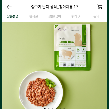
강아지용 양고기 난각 생식
양고기 난각 생식_강아지용 1P
강아지용 양고기 난각 생식
강
상품설명
원재료
성분/급여
후기 0
문의