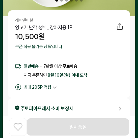
레이앤이본
양고기 난각 생식_강아지용 1P
10,500
원
쿠폰 적용 불가능 상품입니다.
일반배송
7
만원 이상 무료배송
지금 주문하면
8월 10일(월) 이내
도착
최대
205
P 적립
구매 적립
105
P
후기 작성 시 최대
205
P 적립
주토피아프레시 소비 보장제
•
입고일 기준 1일-15일 이내 제조된 제품만 입고돼요.
일시품절
•
소비기한이 20일 이내 남은 제품은 체험을 신청한 고객님들께 랜
홈
COOK
카테고리
로그인
찾아보기
덤으로 배송해드리니 편하게 급여해 보세요!