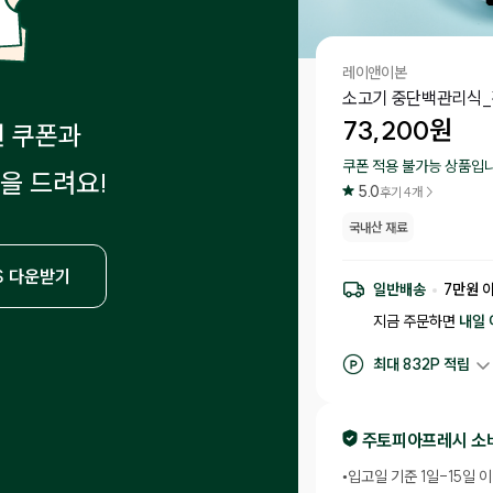
레이앤이본
소고기 중단백관리식_
73,200
원
원 쿠폰과
쿠폰 적용 불가능 상품입니
을 드려요!
5.0
후기
4
개 >
국내산 재료
S 다운받기
일반배송
7
만원 
지금 주문하면
내일 
최대
832
P 적립
구매 적립
732
P
후기 작성 시 최대
8
주토피아프레시 소
•
입고일 기준 1일-15일 