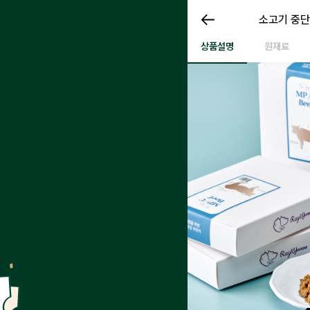
강아지용 
소고기 중단
강아지용 소고기 중단백관리식
상품설명
원재료