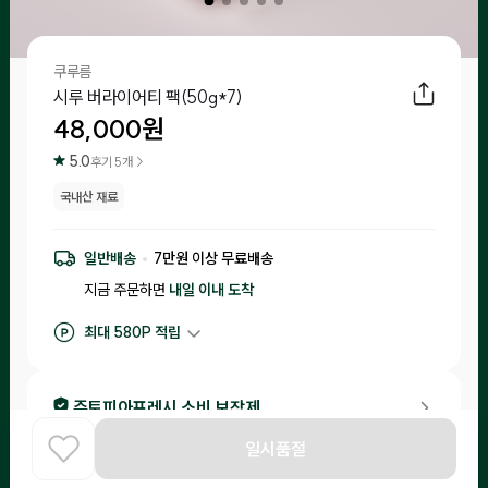
쿠루름
시루 버라이어티 팩(50g*7)
48,000
원
5.0
후기
5
개 >
국내산 재료
일반배송
7
만원 이상 무료배송
지금 주문하면
내일 이내
도착
최대
580
P 적립
구매 적립
480
P
후기 작성 시 최대
580
P 적립
주토피아프레시 소비 보장제
•
입고일 기준 1일-15일 이내 제조된 제품만 입고돼요.
일시품절
홈
COOK
카테고리
로그인
찾아보기
•
소비기한이 20일 이내 남은 제품은 체험을 신청한 고객님들께 랜