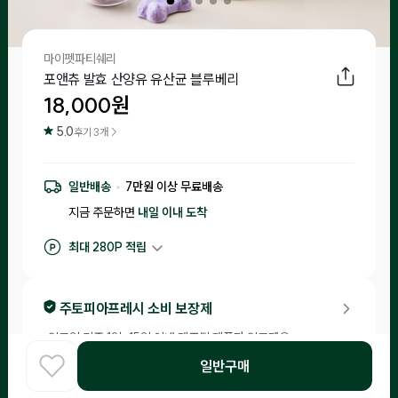
마이펫파티쉐리
포앤츄 발효 산양유 유산균 블루베리
18,000
원
5.0
후기
3
개 >
일반배송
7
만원 이상 무료배송
지금 주문하면
내일 이내
도착
최대
280
P 적립
구매 적립
180
P
후기 작성 시 최대
280
P 적립
주토피아프레시 소비 보장제
•
입고일 기준 1일-15일 이내 제조된 제품만 입고돼요.
•
소비기한이 20일 이내 남은 제품은 체험을 신청한 고객님들께 랜
일반구매
홈
덤으로 배송해드리니 편하게 급여해 보세요!
COOK
카테고리
로그인
찾아보기