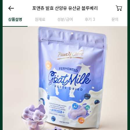
포앤츄 블루베리
포앤츄 발효 산양유 유산균 블루베리
포앤츄 블루베리
포
상품설명
원재료
성분/급여
후기 3
문의