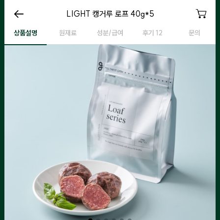
LIGHT 캥거루 로프 200g
LIGHT 캥거루 로프 40g*5
LIGHT 캥거루 로프 200g
L
상품설명
원재료
성분/급여
후기 12
문의