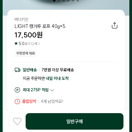
버디키친
LIGHT 캥거루 로프 40g*5
17,500
원
5.0
후기
12
개 >
무항생제 재료
일반배송
7
만원 이상 무료배송
지금 주문하면
내일 이내
도착
최대
275
P 적립
구매 적립
175
P
품절임박
4
개 남았어요!
후기 작성 시 최대
275
P 적립
일반구매
주토피아프레시 소비 보장제
홈
COOK
카테고리
로그인
찾아보기
•
입고일 기준 1일-15일 이내 제조된 제품만 입고돼요.