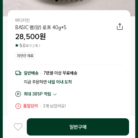
버디키친
BASIC 램(양) 로프 40g*5
28,500
원
5.0
후기
2
개 >
자연산 재료
일반배송
7
만원 이상 무료배송
지금 주문하면
내일 이내
도착
최대
385
P 적립
구매 적립
285
P
품절임박
3
개 남았어요!
후기 작성 시 최대
385
P 적립
일반구매
주토피아프레시 소비 보장제
홈
COOK
카테고리
로그인
찾아보기
•
입고일 기준 1일-15일 이내 제조된 제품만 입고돼요.