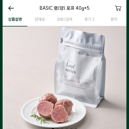
BASIC 램(양) 로프 200g
BASIC 램(양) 로프 40g*5
BASIC 램(양) 로프 200g
B
상품설명
원재료
성분/급여
후기 2
문의