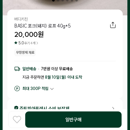
버디키친
BASIC 포크(돼지) 로프 40g*5
20,000
원
5.0
후기
4
개 >
무항생제 재료
일반배송
7
만원 이상 무료배송
지금 주문하면
8월 10일(월) 이내
도착
최대
300
P 적립
구매 적립
200
P
후기 작성 시 최대
300
P 적립
주토피아프레시 소비 보장제
•
입고일 기준 1일-15일 이내 제조된 제품만 입고돼요.
일반구매
홈
COOK
카테고리
로그인
찾아보기
•
소비기한이 20일 이내 남은 제품은 체험을 신청한 고객님들께 랜