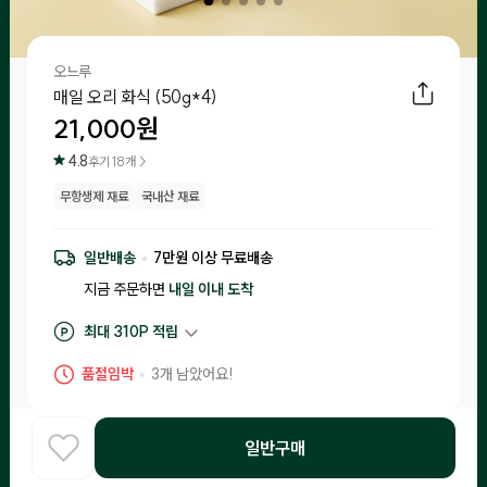
오느루
매일 오리 화식 (50g*4)
21,000
원
4.8
후기
18
개 >
무항생제 재료
국내산 재료
일반배송
7
만원 이상 무료배송
지금 주문하면
내일 이내
도착
최대
310
P 적립
구매 적립
210
P
품절임박
3
개 남았어요!
후기 작성 시 최대
310
P 적립
일반구매
주토피아프레시 소비 보장제
홈
COOK
카테고리
로그인
찾아보기
•
입고일 기준 1일-15일 이내 제조된 제품만 입고돼요.