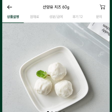
산양유 치즈 60g
산양유 치즈 60g
산양유 치즈 60g
산
상품설명
원재료
성분/급여
후기 12
문의