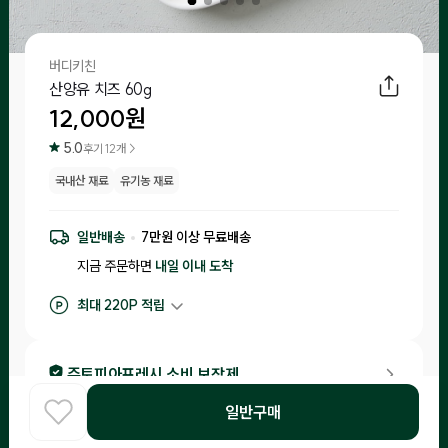
버디키친
산양유 치즈 60g
12,000
원
5.0
후기
12
개 >
국내산 재료
유기농 재료
일반배송
7
만원 이상 무료배송
지금 주문하면
내일 이내
도착
최대
220
P 적립
구매 적립
120
P
후기 작성 시 최대
220
P 적립
주토피아프레시 소비 보장제
•
입고일 기준 1일-15일 이내 제조된 제품만 입고돼요.
일반구매
홈
COOK
카테고리
로그인
찾아보기
•
소비기한이 20일 이내 남은 제품은 체험을 신청한 고객님들께 랜