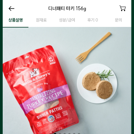
디너패티 터키 156g
디너패티 터키 156g
디너패티 터키 156g
디
상품설명
원재료
성분/급여
후기 0
문의