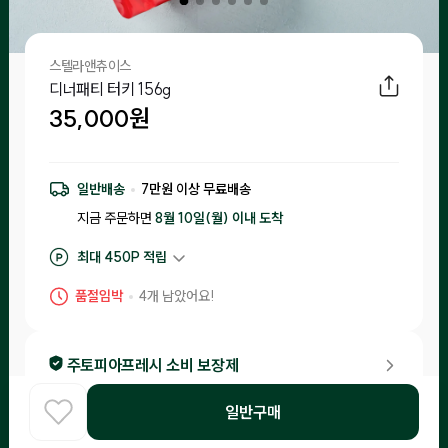
스텔라앤츄이스
디너패티 터키 156g
35,000
원
일반배송
7
만원 이상 무료배송
지금 주문하면
8월 10일(월) 이내
도착
최대
450
P 적립
구매 적립
350
P
품절임박
4
개 남았어요!
후기 작성 시 최대
450
P 적립
주토피아프레시 소비 보장제
•
소비기한이 20일 이내 남은 제품은 체험을 신청한 고객님들께 랜
일반구매
덤으로 배송해드리니 편하게 급여해 보세요!
홈
COOK
카테고리
로그인
찾아보기