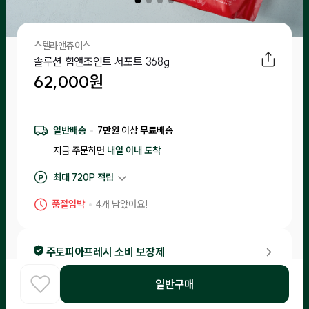
스텔라앤츄이스
솔루션 힙앤조인트 서포트 368g
62,000
원
일반배송
7
만원 이상 무료배송
지금 주문하면
내일 이내
도착
최대
720
P 적립
구매 적립
620
P
품절임박
4
개 남았어요!
후기 작성 시 최대
720
P 적립
주토피아프레시 소비 보장제
•
소비기한이 20일 이내 남은 제품은 체험을 신청한 고객님들께 랜
일반구매
덤으로 배송해드리니 편하게 급여해 보세요!
홈
COOK
카테고리
로그인
찾아보기