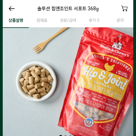
힙앤조인트 서포트
솔루션 힙앤조인트 서포트 368g
힙앤조인트 서포트
힙
상품설명
원재료
성분/급여
후기 0
문의