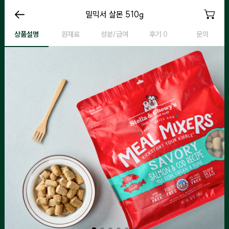
밀믹서 살몬
밀믹서 살몬 510g
밀믹서 살몬
밀
상품설명
원재료
성분/급여
후기 0
문의