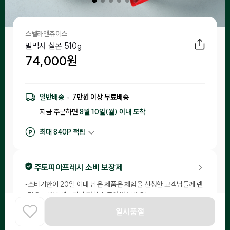
스텔라앤츄이스
밀믹서 살몬 510g
74,000
원
일반배송
7
만원 이상 무료배송
지금 주문하면
8월 10일(월) 이내
도착
최대
840
P 적립
구매 적립
740
P
후기 작성 시 최대
840
P 적립
주토피아프레시 소비 보장제
•
소비기한이 20일 이내 남은 제품은 체험을 신청한 고객님들께 랜
덤으로 배송해드리니 편하게 급여해 보세요!
입고예정일
제조일자
소비기한
일시품절
홈
COOK
-
-
-
카테고리
로그인
찾아보기