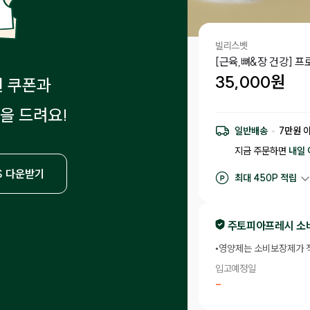
빌리스벳
[근육,뼈&장 건강] 
35,000
원
원 쿠폰과
을 드려요!
일반배송
7
만원 
지금 주문하면
내일 
S 다운받기
최대
450
P 적립
구매 적립
350
P
후기 작성 시 최대
4
주토피아프레시 소
•
영양제는 소비보장제가 
입고예정일
-