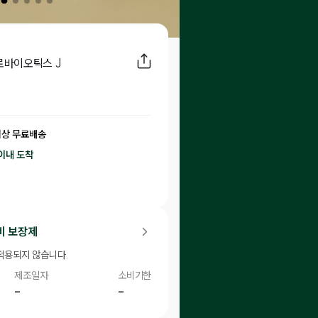
프로바이오틱스 J
이상 무료배송
이내
도착
50
P 적립
비 보장제
적용되지 않습니다.
제조일자
소비기한
-
-