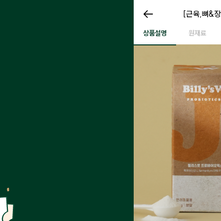
프로바이오틱
[근육,뼈&장
프로바이오틱스 J
상품설명
원재료