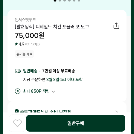
앤서스펫푸드
[발효생식] 디테일드 치킨 포뮬러 포 도그
75,000
원
4.9
후기
17
개 >
유기농 재료
일반배송
7
만원 이상 무료배송
지금 주문하면
8월 8일(토) 이내
도착
최대
850
P 적립
구매 적립
750
P
후기 작성 시 최대
850
P 적립
주토피아프레시 소비 보장제
•
소비기한이 20일 이내 남은 제품은 체험을 신청한 고객님들께 랜
일반구매
덤으로 배송해드리니 편하게 급여해 보세요!
홈
COOK
카테고리
로그인
찾아보기