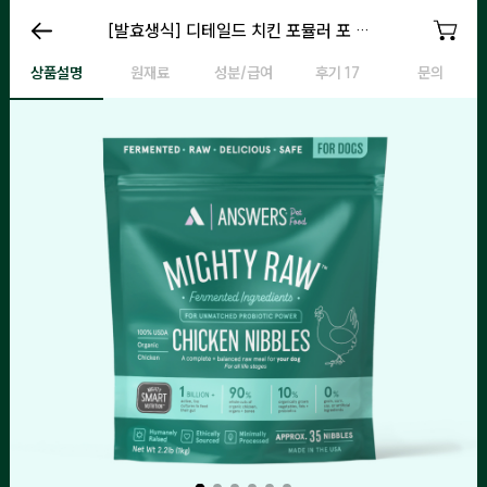
디테일드 치킨 포뮬러
[발효생식] 디테일드 치킨 포뮬러 포 도그
디테일드 치킨 포뮬러
디
상품설명
원재료
성분/급여
후기 17
문의