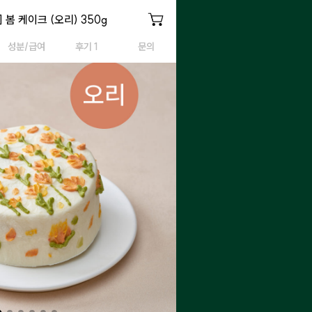
리)
 봄 케이크 (오리) 350g
봄 케이크(오리)
성분/급여
후기 1
문의