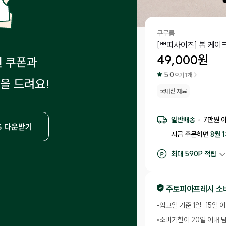
쿠루름
[쁘띠사이즈] 봄 케이크 
49,000
원
원 쿠폰과
5.0
후기
1
개 >
을 드려요!
국내산 재료
일반배송
7
만원 
S 다운받기
지금 주문하면
8월 
최대
590
P 적립
구매 적립
490
P
후기 작성 시 최대
5
주토피아프레시 소
•
입고일 기준 1일-15일 
•
소비기한이 20일 이내 