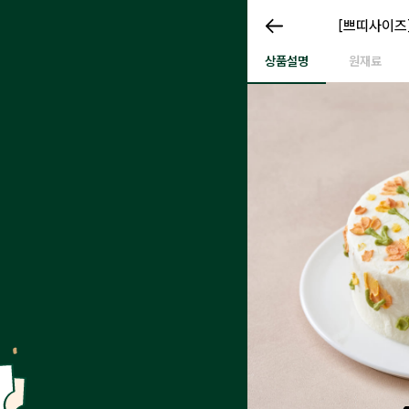
봄 케이크(오
[쁘띠사이즈]
봄 케이크(오리)
상품설명
원재료