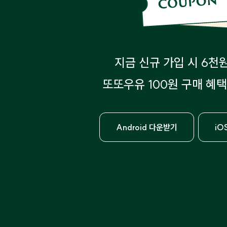
지금 신규 가입 시 6천
또또우유 100원 구매 혜택
Android 다운받기
iO