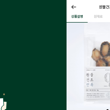
원물건
원물건조
원물건조 그대로 전복
상품설명
원재료