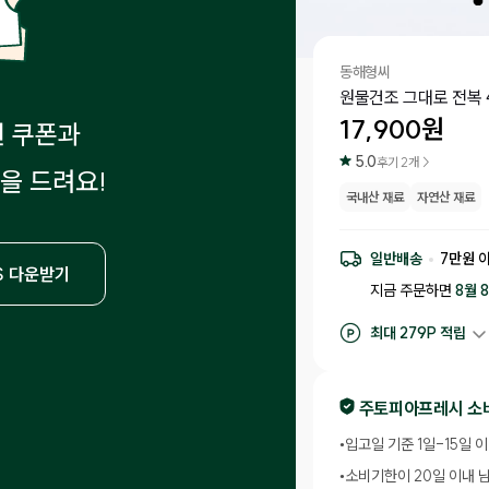
동해형씨
원물건조 그대로 전복 
17,900
원
원 쿠폰과
5.0
후기
2
개 >
을 드려요!
국내산 재료
자연산 재료
일반배송
7
만원 
S 다운받기
지금 주문하면
8월 
최대
279
P 적립
구매 적립
179
P
후기 작성 시 최대
2
주토피아프레시 소
•
입고일 기준 1일-15일 
•
소비기한이 20일 이내 