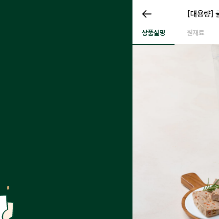
[대용량] 
[대용량] 
[대용량] 클래식 테린 오리 500g
상품설명
원재료