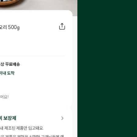
오리 500g
이상 무료배송
이내
도착
어요!
30
P 적립
비 보장제
이내 제조된 제품만 입고돼요.