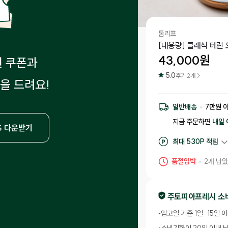
톰리프
[대용량] 클래식 테린 
43,000
원
원 쿠폰과
5.0
후기
2
개 >
을 드려요!
일반배송
7
만원 
지금 주문하면
내일 
S 다운받기
최대
530
P 적립
구매 적립
430
P
품절임박
2
개 남았
후기 작성 시 최대
5
주토피아프레시 소
•
입고일 기준 1일-15일 