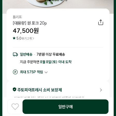
톰리프
[대용량] 원 포크 20p
47,500
원
5.0
후기
2
개 >
일반배송
7
만원 이상 무료배송
지금 주문하면
8월 8일(토) 이내
도착
최대
575
P 적립
구매 적립
475
P
후기 작성 시 최대
575
P 적립
주토피아프레시 소비 보장제
•
입고일 기준 1일-15일 이내 제조된 제품만 입고돼요.
•
소비기한이 20일 이내 남은 제품은 체험을 신청한 고객님들께 랜
일반구매
홈
덤으로 배송해드리니 편하게 급여해 보세요!
COOK
카테고리
로그인
찾아보기