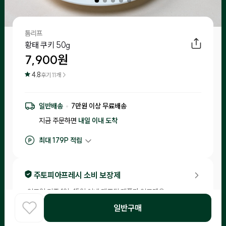
톰리프
황태 쿠키 50g
7,900
원
4.8
후기
11
개 >
일반배송
7
만원 이상 무료배송
지금 주문하면
내일 이내
도착
최대
179
P 적립
구매 적립
79
P
후기 작성 시 최대
179
P 적립
주토피아프레시 소비 보장제
•
입고일 기준 1일-15일 이내 제조된 제품만 입고돼요.
•
소비기한이 20일 이내 남은 제품은 체험을 신청한 고객님들께 랜
일반구매
홈
덤으로 배송해드리니 편하게 급여해 보세요!
COOK
카테고리
로그인
찾아보기