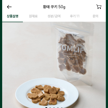
황태 쿠키 50g
황태 쿠키 50g
황태 쿠키 50g
황
상품설명
원재료
성분/급여
후기 11
문의