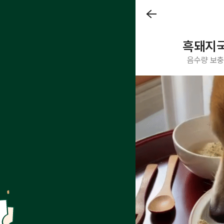
흑돼지국
음수량 보충