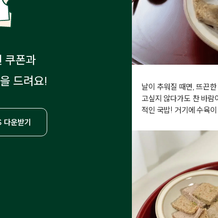
원 쿠폰과
을 드려요!
날이 추워질 때면, 뜨끈한
고싶지 않다가도 찬 바람
적인 국밥! 거기에 수육이
S 다운받기