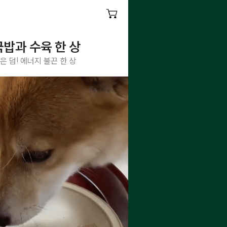
밥과 수육 한 상
은 덤! 에너지 불끈 한 상